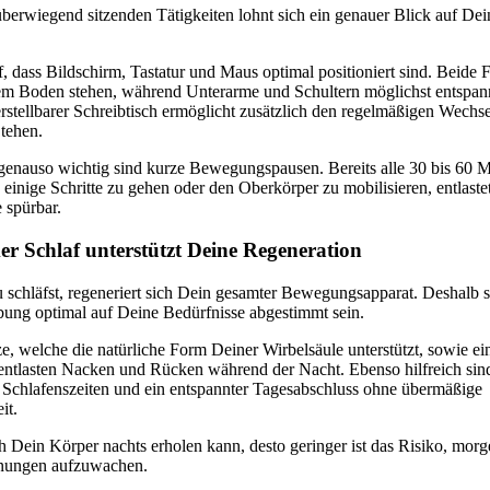
berwiegend sitzenden Tätigkeiten lohnt sich ein genauer Blick auf De
.
, dass Bildschirm, Tastatur und Maus optimal positioniert sind. Beide F
dem Boden stehen, während Unterarme und Schultern möglichst entspann
stellbarer Schreibtisch ermöglicht zusätzlich den regelmäßigen Wechs
Stehen.
genauso wichtig sind kurze Bewegungspausen. Bereits alle 30 bis 60 
 einige Schritte zu gehen oder den Oberkörper zu mobilisieren, entlast
 spürbar.
r Schlaf unterstützt Deine Regeneration
schläfst, regeneriert sich Dein gesamter Bewegungsapparat. Deshalb s
ung optimal auf Deine Bedürfnisse abgestimmt sein.
e, welche die natürliche Form Deiner Wirbelsäule unterstützt, sowie ei
entlasten Nacken und Rücken während der Nacht. Ebenso hilfreich sin
 Schlafenszeiten und ein entspannter Tagesabschluss ohne übermäßige
it.
ch Dein Körper nachts erholen kann, desto geringer ist das Risiko, morg
nungen aufzuwachen.