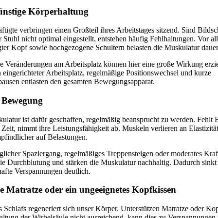
ünstige Körperhaltung
ftigte verbringen einen Großteil ihres Arbeitstages sitzend. Sind Bilds
r Stuhl nicht optimal eingestellt, entstehen häufig Fehlhaltungen. Vor a
gter Kopf sowie hochgezogene Schultern belasten die Muskulatur dauer
ne Veränderungen am Arbeitsplatz können hier eine große Wirkung erzi
eingerichteter Arbeitsplatz, regelmäßige Positionswechsel und kurze
usen entlasten den gesamten Bewegungsapparat.
 Bewegung
ulatur ist dafür geschaffen, regelmäßig beansprucht zu werden. Fehl
 Zeit, nimmt ihre Leistungsfähigkeit ab. Muskeln verlieren an Elastizitä
pfindlicher auf Belastungen.
glicher Spaziergang, regelmäßiges Treppensteigen oder moderates Kraf
ie Durchblutung und stärken die Muskulatur nachhaltig. Dadurch sinkt
hafte Verspannungen deutlich.
he Matratze oder ein ungeeignetes Kopfkissen
Schlafs regeneriert sich unser Körper. Unterstützen Matratze oder Kop
Haltung der Wirbelsäule nicht ausreichend, kann dies zu Verspannunge