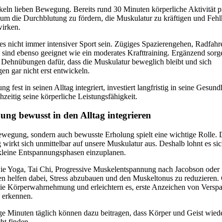
eln lieben Bewegung. Bereits rund 30 Minuten körperliche Aktivität 
 um die Durchblutung zu fördern, die Muskulatur zu kräftigen und Feh
irken.
es nicht immer intensiver Sport sein. Zügiges Spazierengehen, Radfahr
ind ebenso geeignet wie ein moderates Krafttraining. Ergänzend sorg
 Dehnübungen dafür, dass die Muskulatur beweglich bleibt und sich
n gar nicht erst entwickeln.
 fest in seinen Alltag integriert, investiert langfristig in seine Gesund
chzeitig seine körperliche Leistungsfähigkeit.
ng bewusst in den Alltag integrieren
ewegung, sondern auch bewusste Erholung spielt eine wichtige Rolle. 
irkt sich unmittelbar auf unsere Muskulatur aus. Deshalb lohnt es sic
kleine Entspannungsphasen einzuplanen.
e Yoga, Tai Chi, Progressive Muskelentspannung nach Jacobson oder
 helfen dabei, Stress abzubauen und den Muskeltonus zu reduzieren. 
 die Körperwahrnehmung und erleichtern es, erste Anzeichen von Vers
u erkennen.
e Minuten täglich können dazu beitragen, dass Körper und Geist wiede
ht finden.