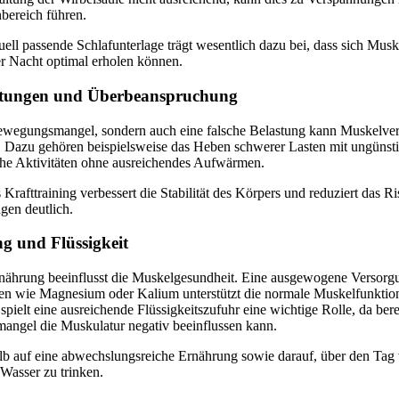
bereich führen.
uell passende Schlafunterlage trägt wesentlich dazu bei, dass sich Mus
r Nacht optimal erholen können.
stungen und Überbeanspruchung
ewegungsmangel, sondern auch eine falsche Belastung kann Muskelv
. Dazu gehören beispielsweise das Heben schwerer Lasten mit ungünst
iche Aktivitäten ohne ausreichendes Aufwärmen.
s Krafttraining verbessert die Stabilität des Körpers und reduziert das Ri
gen deutlich.
g und Flüssigkeit
nährung beeinflusst die Muskelgesundheit. Eine ausgewogene Versorg
fen wie Magnesium oder Kalium unterstützt die normale Muskelfunktio
 spielt eine ausreichende Flüssigkeitszufuhr eine wichtige Rolle, da berei
mangel die Muskulatur negativ beeinflussen kann.
b auf eine abwechslungsreiche Ernährung sowie darauf, über den Tag v
Wasser zu trinken.