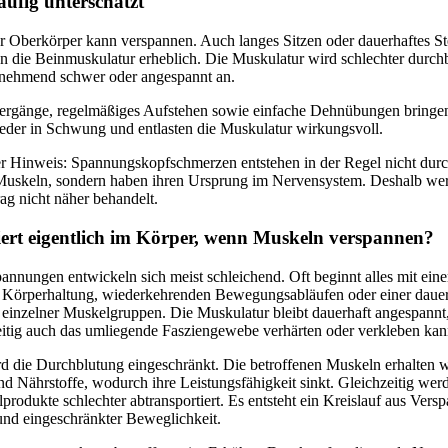
äufig unterschätzt
er Oberkörper kann verspannen. Auch langes Sitzen oder dauerhaftes S
n die Beinmuskulatur erheblich. Die Muskulatur wird schlechter durch
zunehmend schwer oder angespannt an.
ergänge, regelmäßiges Aufstehen sowie einfache Dehnübungen bringe
ieder in Schwung und entlasten die Muskulatur wirkungsvoll.
er Hinweis: Spannungskopfschmerzen entstehen in der Regel nicht dur
Muskeln, sondern haben ihren Ursprung im Nervensystem. Deshalb wer
ag nicht näher behandelt.
ert eigentlich im Körper, wenn Muskeln verspannen?
nnungen entwickeln sich meist schleichend. Oft beginnt alles mit eine
 Körperhaltung, wiederkehrenden Bewegungsabläufen oder einer daue
 einzelner Muskelgruppen. Die Muskulatur bleibt dauerhaft angespann
zeitig auch das umliegende Fasziengewebe verhärten oder verkleben kan
d die Durchblutung eingeschränkt. Die betroffenen Muskeln erhalten 
nd Nährstoffe, wodurch ihre Leistungsfähigkeit sinkt. Gleichzeitig wer
produkte schlechter abtransportiert. Es entsteht ein Kreislauf aus Vers
nd eingeschränkter Beweglichkeit.