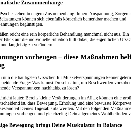
matische Zusammenhänge
Psyche stehen in engem Zusammenhang. Innere Anspannung, Sorgen 
Belastungen können sich ebenfalls körperlich bemerkbar machen und
annungen begünstigen.
ällen reicht eine rein körperliche Behandlung manchmal nicht aus. Ein
er Blick auf die individuelle Situation hilft dabei, die eigentlichen Ursa
und langfristig zu verändern.
nnungen vorbeugen – diese Maßnahmen helf
ag
nun die häufigsten Ursachen für Muskelverspannungen kennengelernt h
tscheidende Frage: Was kannst Du selbst tun, um Beschwerden vorzube
tehende Verspannungen nachhaltig zu lösen?
hricht lautet: Bereits kleine Veränderungen im Alltag können eine gr
Entscheidend ist, dass Bewegung, Erholung und eine bewusste Körper
Bestandteil Deines Tagesablaufs werden. Mit den folgenden Maßnahm
annungen vorbeugen und gleichzeitig Dein allgemeines Wohlbefinden v
ige Bewegung bringt Deine Muskulatur in Balance