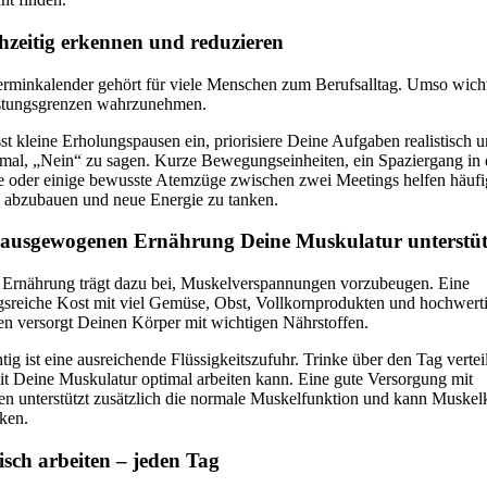
ühzeitig erkennen und reduzieren
erminkalender gehört für viele Menschen zum Berufsalltag. Umso wichti
stungsgrenzen wahrzunehmen.
t kleine Erholungspausen ein, priorisiere Deine Aufgaben realistisch 
nmal, „Nein“ zu sagen. Kurze Bewegungseinheiten, ein Spaziergang in 
e oder einige bewusste Atemzüge zwischen zwei Meetings helfen häufig
ss abzubauen und neue Energie zu tanken.
r ausgewogenen Ernährung Deine Muskulatur unterstü
Ernährung trägt dazu bei, Muskelverspannungen vorzubeugen. Eine
sreiche Kost mit viel Gemüse, Obst, Vollkornprodukten und hochwert
en versorgt Deinen Körper mit wichtigen Nährstoffen.
ig ist eine ausreichende Flüssigkeitszufuhr. Trinke über den Tag verte
it Deine Muskulatur optimal arbeiten kann. Eine gute Versorgung mit
fen unterstützt zusätzlich die normale Muskelfunktion und kann Muske
ken.
sch arbeiten – jeden Tag