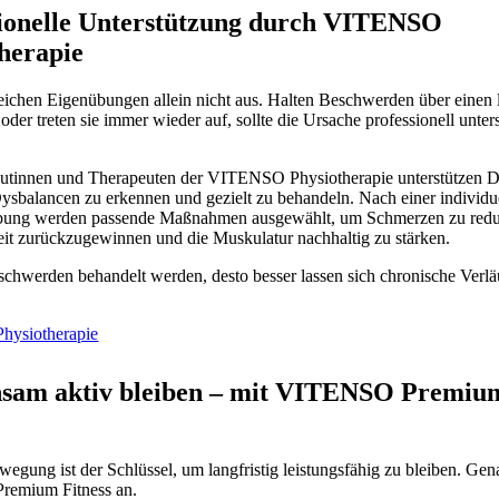
sionelle Unterstützung durch VITENSO
herapie
ichen Eigenübungen allein nicht aus. Halten Beschwerden über einen 
oder treten sie immer wieder auf, sollte die Ursache professionell unter
utinnen und Therapeuten der VITENSO Physiotherapie unterstützen D
ysbalancen zu erkennen und gezielt zu behandeln. Nach einer individu
ung werden passende Maßnahmen ausgewählt, um Schmerzen zu redu
it zurückzugewinnen und die Muskulatur nachhaltig zu stärken.
schwerden behandelt werden, desto besser lassen sich chronische Verlä
ysiotherapie
sam aktiv bleiben – mit VITENSO Premiu
gung ist der Schlüssel, um langfristig leistungsfähig zu bleiben. Gena
emium Fitness an.