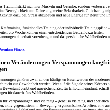
s Training stärkt nicht nur Muskeln und Gelenke, sondern verbessert 
ne Beweglichkeit und Deine allgemeine Belastbarkeit. Gleichzeitig trä
Aktivität dazu bei, Stress abzubauen und neue Energie für Beruf und Fr
 Krafttraining, funktionelles Training oder individuelle Trainingspläne –
eiten pro Woche können einen entscheidenden Beitrag dazu leisten,
annungen dauerhaft vorzubeugen und das persönliche Wohlbefinden n
emium Fitness
inen Veränderungen Verspannungen langfri
gen
annungen gehören zwar zu den häufigsten Beschwerden des modernen 
ch nicht zur Gewohnheit werden. Wer auf die Signale seines Körpers ac
n Bewegung bleibt und ausreichend Zeit für Erholung einplant, schafft 
ngen für dauerhaftes Wohlbefinden.
 für Verspannungen sind vielfältig – genauso vielfältig sind aber auch 
en, aktiv gegenzusteuern. Bewegung, ergonomisches Arbeiten, eine a
ausreichend Schlaf und gezielte Entspannungsphasen ergänzen sich zu