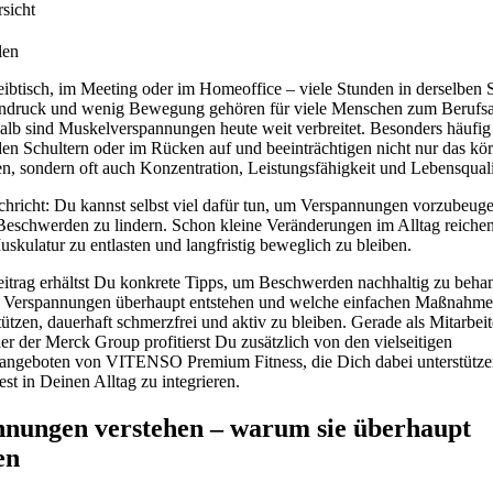
rsicht
len
btisch, im Meeting oder im Homeoffice – viele Stunden in derselben S
ndruck und wenig Bewegung gehören für viele Menschen zum Berufsal
lb sind Muskelverspannungen heute weit verbreitet. Besonders häufig 
en Schultern oder im Rücken auf und beeinträchtigen nicht nur das kör
, sondern oft auch Konzentration, Leistungsfähigkeit und Lebensquali
chricht: Du kannst selbst viel dafür tun, um Verspannungen vorzubeug
Beschwerden zu lindern. Schon kleine Veränderungen im Alltag reichen
kulatur zu entlasten und langfristig beweglich zu bleiben.
eitrag erhältst Du konkrete Tipps, um Beschwerden nachhaltig zu beha
ie Verspannungen überhaupt entstehen und welche einfachen Maßnahm
tützen, dauerhaft schmerzfrei und aktiv zu bleiben. Gerade als Mitarbei
er der Merck Group profitierst Du zusätzlich von den vielseitigen
angeboten von VITENSO Premium Fitness, die Dich dabei unterstütz
t in Deinen Alltag zu integrieren.
nnungen verstehen – warum sie überhaupt
en