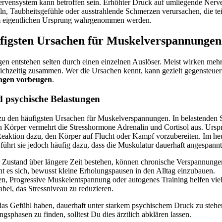
rvensystem kann betroffen sein. Erhöhter Druck auf umliegende Nerv
n, Taubheitsgefühle oder ausstrahlende Schmerzen verursachen, die te
m eigentlichen Ursprung wahrgenommen werden.
figsten Ursachen für Muskelverspannungen
en entstehen selten durch einen einzelnen Auslöser. Meist wirken meh
eichzeitig zusammen. Wer die Ursachen kennt, kann gezielt gegensteue
ngen vorbeugen
.
d psychische Belastungen
 zu den häufigsten Ursachen für Muskelverspannungen. In belastenden 
n Körper vermehrt die Stresshormone Adrenalin und Cortisol aus. Ursp
Reaktion dazu, den Körper auf Flucht oder Kampf vorzubereiten. Im he
 führt sie jedoch häufig dazu, dass die Muskulatur dauerhaft angespannt 
r Zustand über längere Zeit bestehen, können chronische Verspannunge
t es sich, bewusst kleine Erholungspausen in den Alltag einzubauen.
, Progressive Muskelentspannung oder autogenes Training helfen vie
bei, das Stressniveau zu reduzieren.
 das Gefühl haben, dauerhaft unter starkem psychischem Druck zu steh
gsphasen zu finden, solltest Du dies ärztlich abklären lassen.