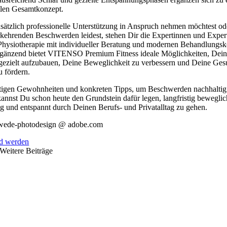
len Gesamtkonzept.
ätzlich professionelle Unterstützung in Anspruch nehmen möchtest ode
rkehrenden Beschwerden leidest, stehen Dir die Expertinnen und Exper
siotherapie mit individueller Beratung und modernen Behandlungs
Ergänzend bietet VITENSO Premium Fitness ideale Möglichkeiten, Dei
gezielt aufzubauen, Deine Beweglichkeit zu verbessern und Deine Ges
u fördern.
htigen Gewohnheiten und konkreten Tipps, um Beschwerden nachhaltig
annst Du schon heute den Grundstein dafür legen, langfristig beweglic
ig und entspannt durch Deinen Berufs- und Privatalltag zu gehen.
hwede-photodesign @ adobe.com
ed werden
Weitere Beiträge